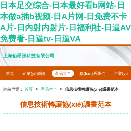
日本足交综合-日本最好看b网站-日
本做a插b视频-日A片网-日免费不卡
A片-日内射内射片-日福利社-日逼AV
免费看-日逼tv-日逼VA
上海佰昂謙科技有限公司
首頁
企業(yè)簡介
產品大全
聯(lián)系我們
企業(yè
>
>
當前位置：
首頁
產品大全
信息技術轉讓協(xié)議書范本
信息技術轉讓協(xié)議書范本