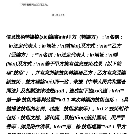
信息技術轉讓協(xié)議書\n\n
甲方（轉讓方）：
\n名稱：
_\n法定代表人：
\n地址：
\n聯(lián)系方式：
\n\n**乙方
（受讓方）：**\n名稱：
\n法定代表人：
\n地址：
\n聯
(lián)系方式：
\n\n鑒于甲方擁有信息技術成果（以下簡
稱“技術”），并有意將該技術轉讓給乙方；乙方有意受讓
該技術，雙方經協(xié)商一致，依據《中華人民共和國合
同法》及相關法律法規(guī)，達成如下協(xié)議：\n\n**
第一條 技術內容與范圍**\n1.1 本次轉讓的技術包括：
（具
體描述技術的名稱、功能、技術參數等）。\n1.2 技術附件
包括：技術文檔、源代碼、系統(tǒng)設計圖紙、用戶手
冊等，詳見附件清單。\n\n**第二條 技術權屬**\n2.1 甲方