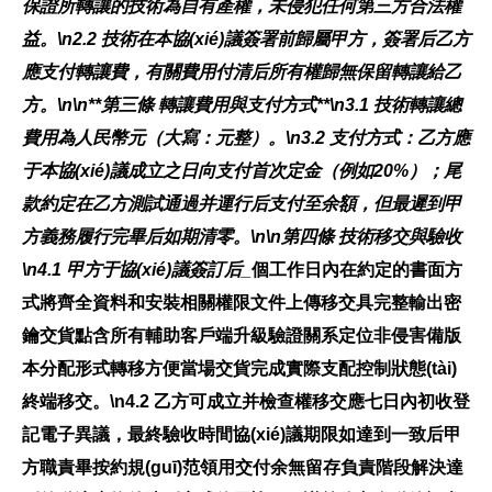
保證所轉讓的技術為自有產權，未侵犯任何第三方合法權
益。\n2.2 技術在本協(xié)議簽署前歸屬甲方，簽署后乙方
應支付轉讓費，有關費用付清后所有權歸無保留轉讓給乙
方。\n\n**第三條 轉讓費用與支付方式**\n3.1 技術轉讓總
費用為人民幣
元（大寫：
元整）。\n3.2 支付方式：乙方應
于本協(xié)議成立之日向支付首次定金（例如20%）；尾
款約定在乙方測試通過并運行后支付至余額，但最遲到甲
方義務履行完畢后如期清零。\n\n
第四條 技術移交與驗收
\n4.1 甲方于協(xié)議簽訂后
_
個工作日內在約定的書面方
式將齊全資料和安裝相關權限文件上傳移交具完整輸出密
鑰交貨點含所有輔助客戶端升級驗證關系定位非侵害備版
本分配形式轉移方便當場交貨完成實際支配控制狀態(tài)
終端移交。\n4.2 乙方可成立并檢查權移交應七日內初收登
記電子異議，最終驗收時間協(xié)議期限如達到一致后甲
方職責畢按約規(guī)范領用交付余無留存負責階段解決達