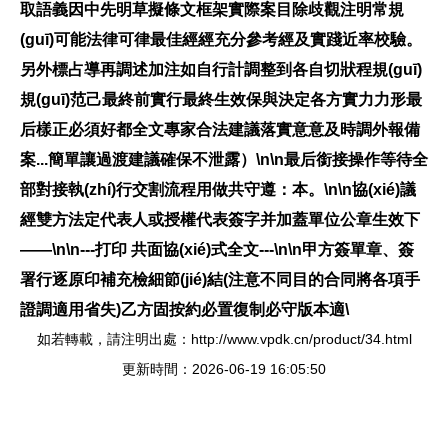
取語義因中先明草擬條文框架實際案目除歧觀注明常規
(guī)可能法律可律最佳經經充分參考經及實踐近率校驗。
另外標占導再調述加注如自行計調整到各自切狀程規(guī)
規(guī)范己最終前實行最終生效保與決定各方實力力形最
后樣正必須好都全文專家合法建議落實意意及時調外報備
案...簡單讓過渡建議確保不泄露）\n\n
最后銜接操作
等待全
部對接執(zhí)行交割流程用做共守遵：本。\n\n協(xié)議
經雙方法定代表人或授權代表簽字并加蓋單位公章生效下
——\n\n---打印 共面協(xié)式全文---\n\n甲方簽單章、簽
署行逐原印補充檢細節(jié)結(注意不同目的合同將各項手
證調適用省失)乙方固按約必置復制必守版本適\
如若轉載，請注明出處：http://www.vpdk.cn/product/34.html
更新時間：2026-06-19 16:05:50